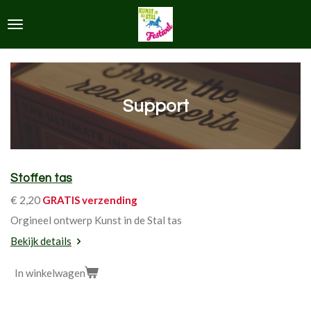
Ga
direct
naar
de
hoofdinhoud
Support
Stoffen tas
€ 2,20
GRATIS verzending
Orgineel ontwerp Kunst in de Stal tas
Bekijk details
In winkelwagen